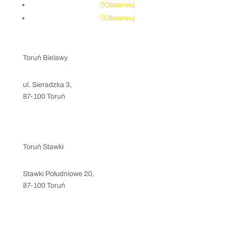
Obserwuj
Obserwuj
Toruń Bielawy
ul. Sieradzka 3,
87-100 Toruń
kontakt@levelsport.pl
+48 797 207 847
Toruń Stawki
Stawki Południowe 20,
87-100 Toruń
stawki@levelsport.pl
+48 786 889 698