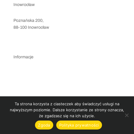
Inowrocław
Poznańska 200,
88-100 Inowrocław
silownia@levelsport.pl
+48 786 583 010
Informacje
Regulamin klubu
Regulamin pojedynczej transakcji PayU
Polityka prywatności
Ta strona korzysta z ciasteczek aby świadczyć usługi na
najwyższym poziomie. Dalsze korzystanie ze strony oznacza,
że zgadzasz się na ich użycie.
Zgoda
Polityka prywatności