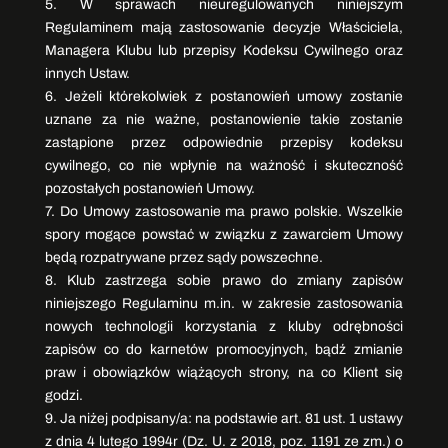
5. W sprawach nieuregulowanych niniejszym
Regulaminem mają zastosowanie decyzje Właściciela,
Managera Klubu lub przepisy Kodeksu Cywilnego oraz
innych Ustaw.
6. Jeżeli którekolwiek z postanowień umowy zostanie
uznane za nie ważne, postanowienie takie zostanie
zastąpione przez odpowiednie przepisy kodeksu
cywilnego, co nie wpłynie na ważność i skuteczność
pozostałych postanowień Umowy.
7. Do Umowy zastosowanie ma prawo polskie. Wszelkie
spory mogące powstać w związku z zawarciem Umowy
będą rozpatrywane przez sądy powszechne.
8. Klub zastrzega sobie prawo do zmiany zapisów
niniejszego Regulaminu m.in. w zakresie zastosowania
nowych technologii korzystania z kluby odrębności
zapisów co do karnetów promocyjnych, bądź zmianie
praw i obowiązków wiążących strony, na co Klient się
godzi.
9. Ja niżej podpisany/a: na podstawie art. 81 ust. 1 ustawy
z dnia 4 lutego 1994r (Dz. U. z 2018, poz. 1191 ze zm.) o