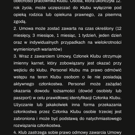
obecności pracownika Klubu. Osoba, która ukończyła 12.
rok życia, może uczęszczać do Klubu wyłącznie pod
opieką rodzica lub opiekuna prawnego, za pisemną
zgodą.
2. Umowa może zostać zawarta na czas określony (12
miesięcy, 3 miesiące, 1 miesiąc, 1 tydzień, jeden dzień
oraz w indywidualnych przypadkach na wielokrotności
wymienionych wariantów)
3. Wraz z zawarciem Umowy, Członek Klubu otrzymuje
imienny karnet, który zobowiązany jest okazać przy
wejściu do klubu. Personel Klubu ma prawo odmówić
wstępu na teren Klubu osobom o ile nie posiadają
aktywnego członkostwa. Personel może zażądać
okazania dowodu tożsamości (dowód osobisty lub
paszport) w celu prawidłowej identyfikacji Członka Klubu.
Użyczanie lub jakakolwiek inna forma przekazania
członkostwa przez Członka Klubu osobie trzeciej jest
zabroniona i może być podstawą do natychmiastowego
rozwiązania członkostwa.
4. Klub zastrzega sobie prawo odmowy zawarcia Umowy