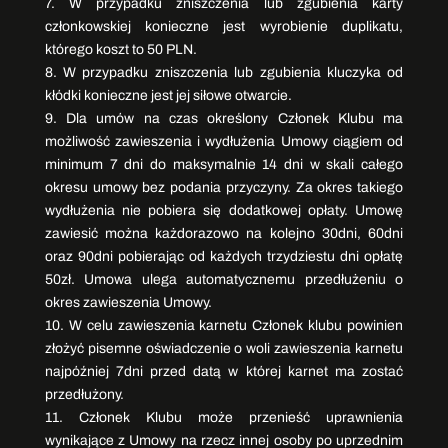
7. W przypadku zniszczenia lub zgubienia karty
członkowskiej konieczne jest wyrobienie duplikatu,
którego koszt to 50 PLN.
8. W przypadku zniszczenia lub zgubienia kluczyka od
kłódki konieczne jest jej siłowe otwarcie.
9. Dla umów na czas określony Członek Klubu ma
możliwość zawieszenia i wydłużenia Umowy ciągiem od
minimum 7 dni do maksymalnie 14 dni w skali całego
okresu umowy bez podania przyczyny. Za okres takiego
wydłużenia nie pobiera się dodatkowej opłaty. Umowę
zawiesić można każdorazowo na kolejno 30dni, 60dni
oraz 90dni pobierając od każdych trzydziestu dni opłatę
50zł. Umowa ulega automatycznemu przedłużeniu o
okres zawieszenia Umowy.
10. W celu zawieszenia karnetu Członek klubu powinien
złożyć pisemne oświadczenie o woli zawieszenia karnetu
najpóźniej 7dni przed datą w której karnet ma zostać
przedłużony.
11. Członek Klubu może przenieść uprawnienia
wynikające z Umowy na rzecz innej osoby po uprzednim