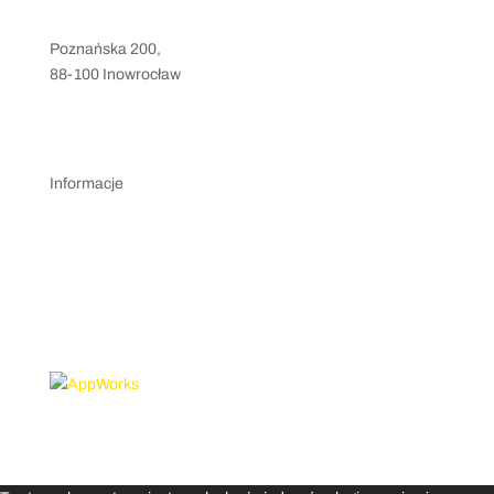
Poznańska 200,
88-100 Inowrocław
silownia@levelsport.pl
+48 786 583 010
Informacje
Regulamin klubu
Regulamin pojedynczej transakcji PayU
Polityka prywatności