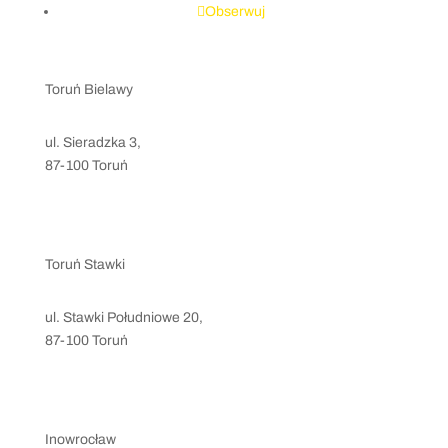
Obserwuj
Toruń Bielawy
ul. Sieradzka 3,
87-100 Toruń
kontakt@levelsport.pl
+48 797 207 847
Toruń Stawki
ul. Stawki Południowe 20,
87-100 Toruń
stawki@levelsport.pl
+48 786 889 698
Inowrocław