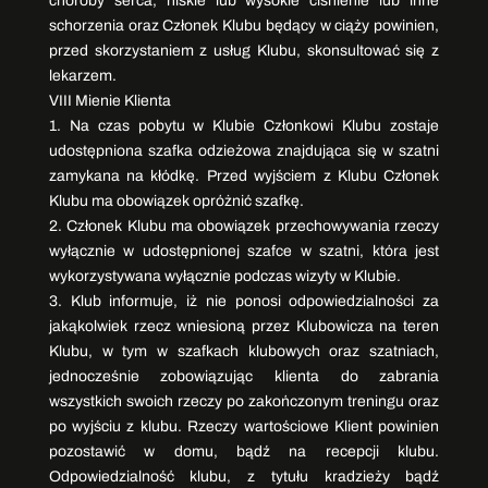
choroby serca, niskie lub wysokie ciśnienie lub inne
schorzenia oraz Członek Klubu będący w ciąży powinien,
przed skorzystaniem z usług Klubu, skonsultować się z
lekarzem.
VIII Mienie Klienta
1. Na czas pobytu w Klubie Członkowi Klubu zostaje
udostępniona szafka odzieżowa znajdująca się w szatni
zamykana na kłódkę. Przed wyjściem z Klubu Członek
Klubu ma obowiązek opróżnić szafkę.
2. Członek Klubu ma obowiązek przechowywania rzeczy
wyłącznie w udostępnionej szafce w szatni, która jest
wykorzystywana wyłącznie podczas wizyty w Klubie.
3. Klub informuje, iż nie ponosi odpowiedzialności za
jakąkolwiek rzecz wniesioną przez Klubowicza na teren
Klubu, w tym w szafkach klubowych oraz szatniach,
jednocześnie zobowiązując klienta do zabrania
wszystkich swoich rzeczy po zakończonym treningu oraz
po wyjściu z klubu. Rzeczy wartościowe Klient powinien
pozostawić w domu, bądź na recepcji klubu.
Odpowiedzialność klubu, z tytułu kradzieży bądź