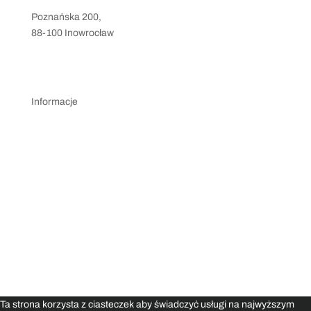
Poznańska 200,
88-100 Inowrocław
silownia@levelsport.pl
+48 786 583 010
Informacje
Regulamin klubu
Regulamin pojedynczej transakcji PayU
Polityka prywatności
Ta strona korzysta z ciasteczek aby świadczyć usługi na najwyższym