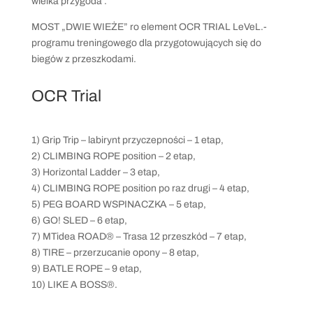
wielka przygoda .
MOST „DWIE WIEŻE” ro element OCR TRIAL LeVeL.-
programu treningowego dla przygotowujących się do
biegów z przeszkodami.
OCR Trial
1) Grip Trip – labirynt przyczepności – 1 etap,
2) CLIMBING ROPE position – 2 etap,
3) Horizontal Ladder – 3 etap,
4) CLIMBING ROPE position po raz drugi – 4 etap,
5) PEG BOARD WSPINACZKA – 5 etap,
6) GO! SLED – 6 etap,
7) MTidea ROAD® – Trasa 12 przeszkód – 7 etap,
8) TIRE – przerzucanie opony – 8 etap,
9) BATLE ROPE – 9 etap,
10) LIKE A BOSS®.