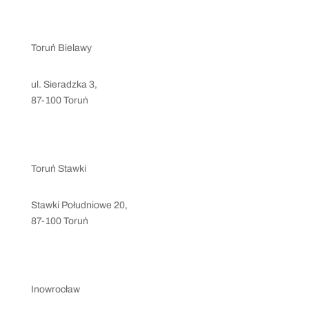
Toruń Bielawy
ul. Sieradzka 3,
87-100 Toruń
kontakt@levelsport.pl
+48 797 207 847
Toruń Stawki
Stawki Południowe 20,
87-100 Toruń
stawki@levelsport.pl
+48 786 889 698
Inowrocław