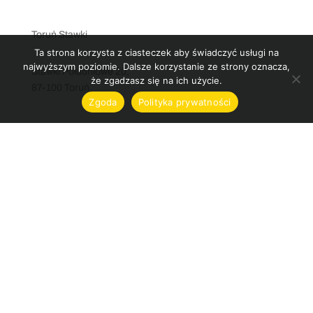
Toruń Stawki
Ta strona korzysta z ciasteczek aby świadczyć usługi na
najwyższym poziomie. Dalsze korzystanie ze strony oznacza,
Stawki Południowe 20,
że zgadzasz się na ich użycie.
87-100 Toruń
Zgoda
Polityka prywatności
stawki@levelsport.pl
+48 786 889 698
Inowrocław
Poznańska 200,
88-100 Inowrocław
silownia@levelsport.pl
+48 786 583 010
Informacje