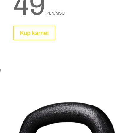
49
PLN/MSC
Kup karnet
J