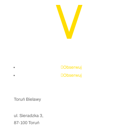
Obserwuj
Obserwuj
Toruń Bielawy
ul. Sieradzka 3,
87-100 Toruń
kontakt@levelsport.pl
+48 797 207 847